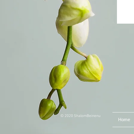
© 2020 ShalomBeinenu
Home