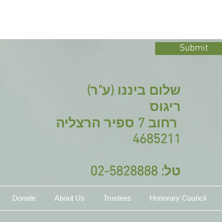
Submit
שלום ביננו (ע"ר)
ריגוס
רחוב 7 ספיר הרצליה
4685211
טל: 02-5828888
Donate
About Us
Trustees
Honorary Council