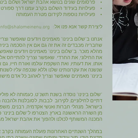
• פרסומים שונים בנושא אהבת ישראל ושלום ביננו
• פעילויות בעידוד השלום בקרב עמנו דרך ספורט (כ
• פעילויות נוספות לקידום מטרת העמותה
ליצירת קשר אנא פנו אל:
info@shalomeinenu.org
אנחנו ב"שלום בינינו" מאמינים ויודעים שאפשר וצר
שחבריה מכבדים זה את זה גם אם אין הסכמה ביניה
מהלא מוכר. ב"שלום בינינו" מאמינים ויודעים שאפש
את החילוני, את החרדי. שאפשר וצריך להתייחס אלי
אותו, את דעותיו, ואת השקפת עולמו ואורח חייו, גם
שנשנה את עקרונותינו שלנו וללא שנכפה עליו לשנות 
בינינו" מאמינים שאפשר וצריך לאהוב כל אדם מישראל
"שלום בינינו" נוסדה בשנת תשנ"ט, כעמותה לא פולי
דתיים לחילוניים, לקירוב לבבות, לסובלנות ולהבנה 
בישראל. מנהלי חברות ואנשי אקדמיה, רבנים, משפטני
מן השורה הראשונה בארץ, הצטרפו ל"שלום בינינו" 
המכנה המשותף לכולנו ולהפוך את אהבת ישראל ממו
במהלך השנתיים האחרונות פועלת העמותה בקרב א